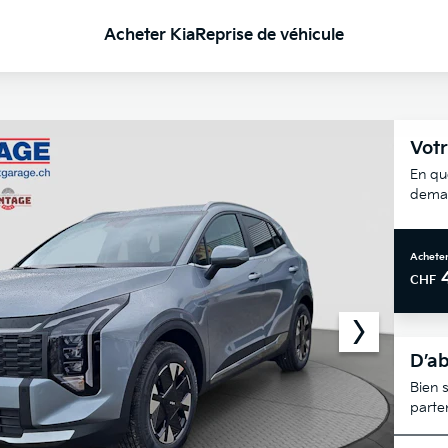
Acheter Kia
Reprise de véhicule
Votr
En qu
deman
Acheter
CHF
D’ab
Bien s
parte