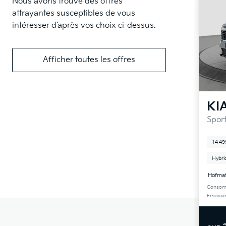
Nous avons trouvé des offres
attrayantes susceptibles de vous
intéresser d’après vos choix ci-dessus.
Afficher toutes les offres
KI
Spor
14 49
Hybri
Hofma
Consomm
Émissio