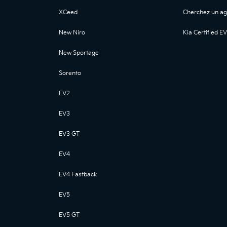
XCeed
Cherchez un ag
New Niro
Kia Certified EV
New Sportage
Sorento
EV2
EV3
EV3 GT
EV4
EV4 Fastback
EV5
EV5 GT