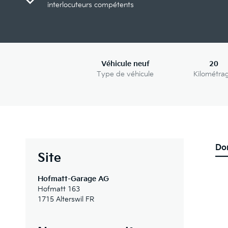
interlocuteurs compétents
Véhicule neuf
20
Type de véhicule
Kilométra
Do
Site
Hofmatt-Garage AG
Hofmatt 163
1715 Alterswil FR