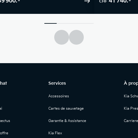
39 900.–
41 740.–
CHF
chat
Services
À prop
Accessoires
Kia Sch
i
Cartes de sauvetage
Kia Pre
ectus
Garantie & Assistance
Carrier
offre
Kia Flex