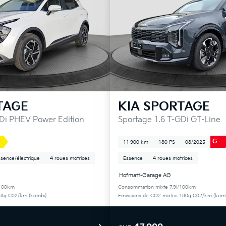
TAGE
KIA
SPORTAGE
GDi PHEV Power Edition
Sportage 1.6 T-GDi GT-Line
G
11 900 km
180 PS
08/2025
sence/électrique
4 roues motrices
Essence
4 roues motrices
Hofmatt-Garage AG
/100km
Consommation mixte 7.9l/100km
28g C02/km (kombi)
Émissions de CO2 mixtes 180g C02/km (komb