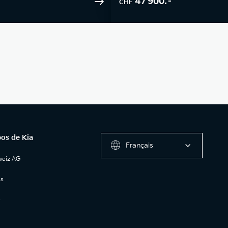
47 900.–
CHF
os de Kia
Français
weiz AG
ss
e