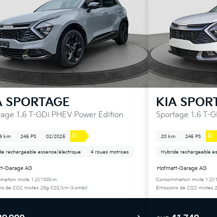
A
SPORTAGE
KIA
SPOR
tage 1.6 T-GDi PHEV Power Edition
Sportage 1.6 T-
D
D
9 km
245 PS
02/2025
20 km
245 PS
de rechargeable essence/électrique
4 roues motrices
Hybride rechargeable es
tt-Garage AG
Hofmatt-Garage AG
ation mixte 1.2l/100km
Consommation mixte 1.2l
ns de CO2 mixtes 28g C02/km (kombi)
Émissions de CO2 mixtes 