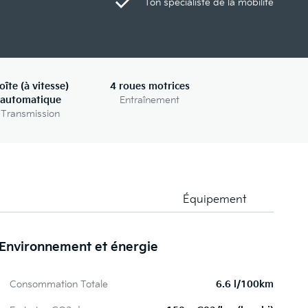
Ton spécialiste de la mobilité
oîte (à vitesse)
4 roues motrices
automatique
Entraînement
Transmission
Équipement
Environnement et énergie
Pe
Consommation Totale
6.6 l/100km