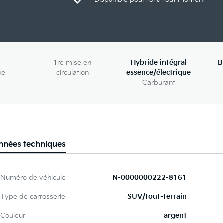
1re mise en
Hybride intégral
B
ge
circulation
essence/électrique
Carburant
nnées techniques
Numéro de véhicule
N-0000000222-8161
Type de carrosserie
SUV/tout-terrain
Couleur
argent