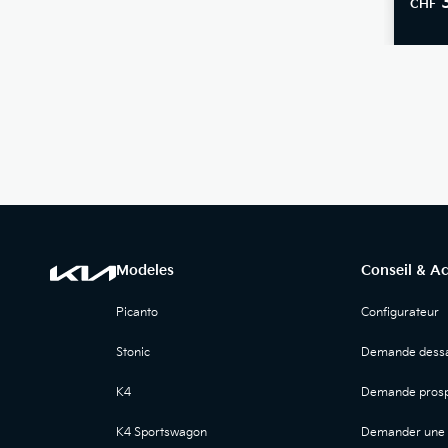
CHF
Modeles
Conseil & A
Picanto
Configurateur
Stonic
Demande dessa
K4
Demande prosp
K4 Sportswagon
Demander une 