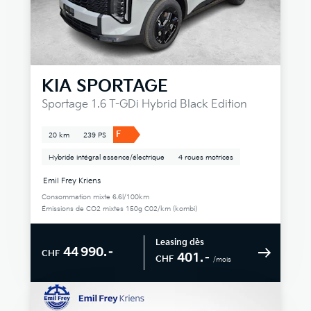
KIA
SPORTAGE
Sportage 1.6 T-GDi Hybrid Black Edition
F
20 km
239 PS
Hybride intégral essence/électrique
4 roues motrices
Emil Frey Kriens
Consommation mixte 6.6l/100km
Émissions de CO2 mixtes 150g C02/km (kombi)
Leasing dès
44 990.–
CHF
401.–
CHF
/mois