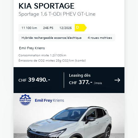
KIA
SPORTAGE
Sportage 1.6 T-GDi PHEV GT-Line
D
11 100 km
245 PS
12/2025
Hybride rechargeable essence/électrique
4 roues motrices
Emil Frey Kriens
Consommation mixte 1.2l/100km
Émissions de CO2 mixtes 28g C02/km (kombi)
Leasing dès
39 490.–
CHF
377.–
CHF
/mois