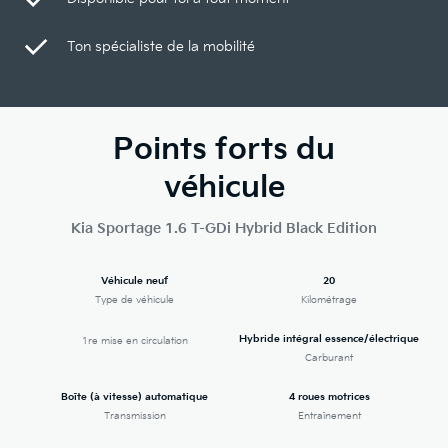
Ton spécialiste de la mobilité
Points forts du
véhicule
Kia Sportage 1.6 T-GDi Hybrid Black Edition
Véhicule neuf
20
Type de véhicule
Kilométrage
Hybride intégral essence/électrique
1re mise en circulation
Carburant
Boîte (à vitesse) automatique
4 roues motrices
Transmission
Entraînement