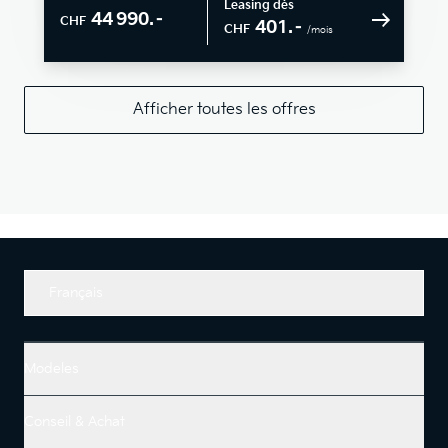
Leasing dès
44 990.–
CHF
401.–
CHF
/mois
Afficher toutes les offres
Français
Modeles
Conseil & Achat