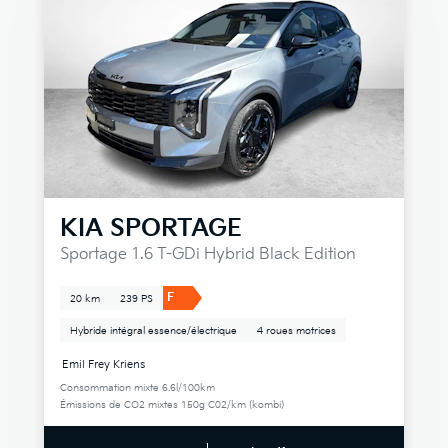
KIA
SPORTAGE
Sportage 1.6 T-GDi Hybrid Black Edition
F
20 km
239 PS
Hybride intégral essence/électrique
4 roues motrices
Emil Frey Kriens
Consommation mixte 6.6l/100km
Émissions de CO2 mixtes 150g C02/km (kombi)