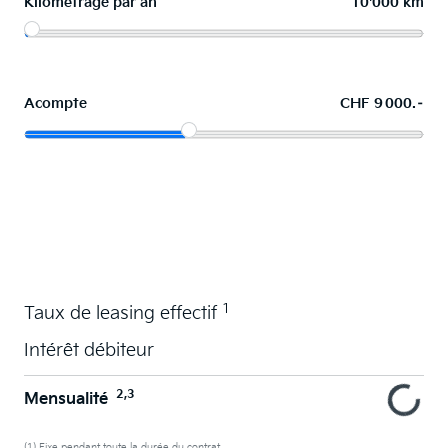
Kilométrage par an
10'000 km
Acompte
CHF 9 000.–
La voiture de vos souhaits en leasing
1
Taux de leasing effectif
Intérêt débiteur
2,3
Mensualité
(1) Fixe pendant toute la durée du contrat.