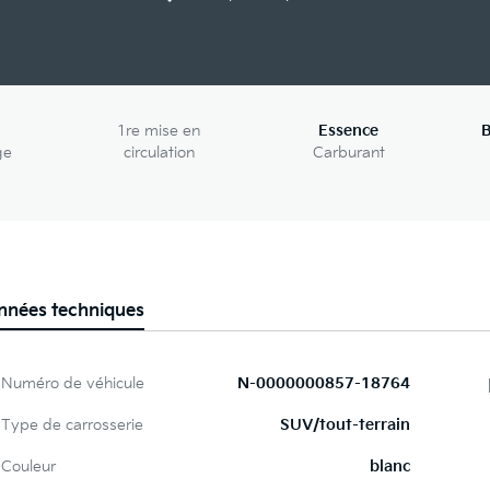
1re mise en
Essence
B
ge
circulation
Carburant
nnées techniques
Numéro de véhicule
N-0000000857-18764
Type de carrosserie
SUV/tout-terrain
Couleur
blanc