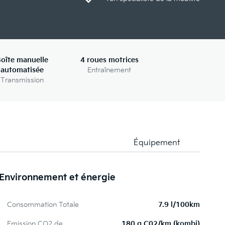
oîte manuelle
4 roues motrices
automatisée
Entraînement
Transmission
Équipement
Environnement et énergie
S
Consommation Totale
7.9 l/100km
Emission CO2 de
180 g C02/km (kombi)