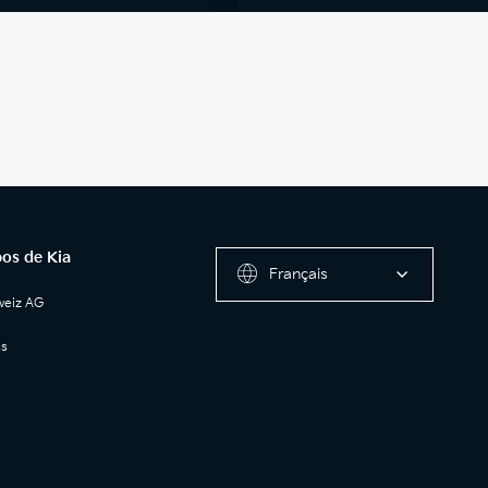
os de Kia
Français
weiz AG
ss
e