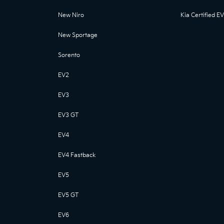
New Niro
Kia Certified EV
New Sportage
Sorento
EV2
EV3
EV3 GT
EV4
EV4 Fastback
EV5
EV5 GT
EV6