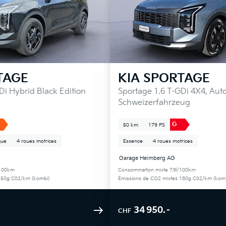
TAGE
KIA
SPORTAGE
Di Hybrid Black Edition
Sportage 1.6 T-GDi 4X4, Aut
Schweizerfahrzeug
G
50 km
179 PS
que
4 roues motrices
Essence
4 roues motrices
Garage Heimberg AG
/100km
Consommation mixte 7.9l/100km
150g C02/km (kombi)
Émissions de CO2 mixtes 180g C02/km (komb
34 950.–
CHF