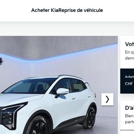
Acheter Kia
Reprise de véhicule
Vot
En q
dema
Achet
CHF
D’a
Bien
part