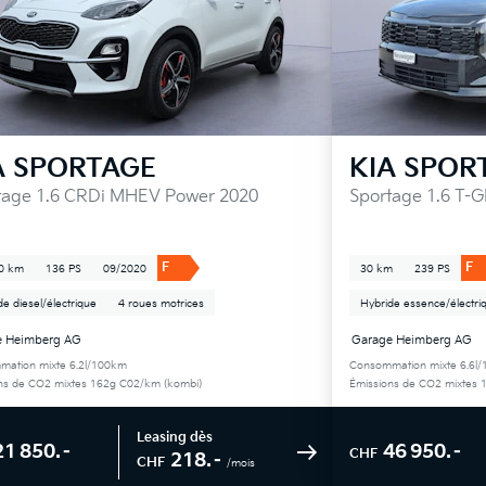
A
SPORTAGE
KIA
SPOR
tage 1.6 CRDi MHEV Power 2020
Sportage 1.6 T-G
F
F
0 km
136 PS
09/2020
30 km
239 PS
de diesel/électrique
4 roues motrices
Hybride essence/électri
e Heimberg AG
Garage Heimberg AG
ation mixte 6.2l/100km
Consommation mixte 6.6l
ns de CO2 mixtes 162g C02/km (kombi)
Émissions de CO2 mixtes 
Leasing dès
21 850.–
46 950.–
CHF
218.–
CHF
/mois