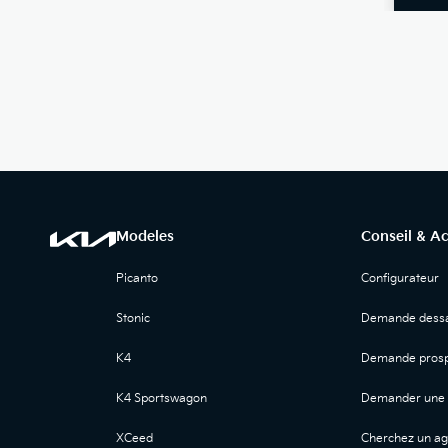
Modeles
Conseil & A
Picanto
Configurateur
Stonic
Demande dessa
K4
Demande prosp
K4 Sportswagon
Demander une 
XCeed
Cherchez un ag