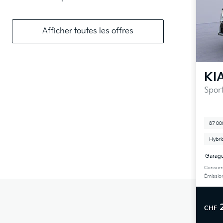
Afficher toutes les offres
KI
Spor
87 00
Hybri
Garag
Consomm
Émissio
CHF