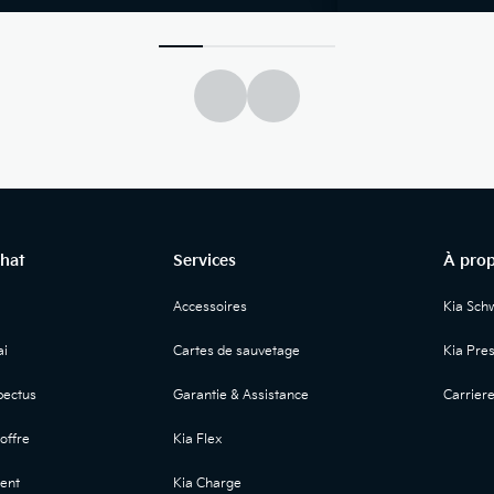
chat
Services
À prop
Accessoires
Kia Sch
i
Cartes de sauvetage
Kia Pre
ectus
Garantie & Assistance
Carrier
offre
Kia Flex
ent
Kia Charge