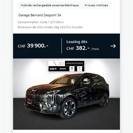
Hybride rechargeable essence/électrique
4 roues motrices
Garage Bernard Despont SA
Consommation mixte 1.2l/100km
Émissions de CO2 mixtes 28g C02/km (kombi)
Leasing dès
39 900.–
CHF
382.–
CHF
/mois