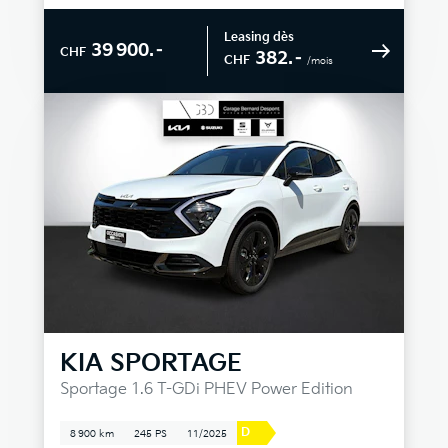
Leasing dès
39 900.–
CHF
382.–
CHF
/mois
KIA
SPORTAGE
Sportage 1.6 T-GDi PHEV Power Edition
D
8 900 km
245 PS
11/2025