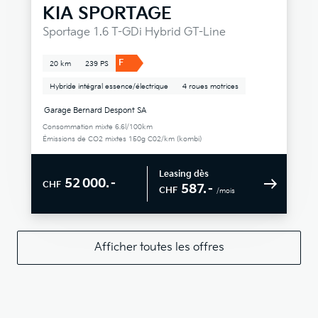
KIA
SPORTAGE
Sportage 1.6 T-GDi Hybrid GT-Line
F
20 km
239 PS
Hybride intégral essence/électrique
4 roues motrices
Garage Bernard Despont SA
Consommation mixte 6.6l/100km
Émissions de CO2 mixtes 150g C02/km (kombi)
Leasing dès
52 000.–
CHF
587.–
CHF
/mois
Afficher toutes les offres