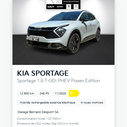
KIA
SPORTAGE
Sportage 1.6 T-GDi PHEV Power Edition
D
12 900 km
245 PS
11/2025
Hybride rechargeable essence/électrique
4 roues motrices
Garage Bernard Despont SA
Consommation mixte 1.2l/100km
Émissions de CO2 mixtes 28g C02/km (kombi)