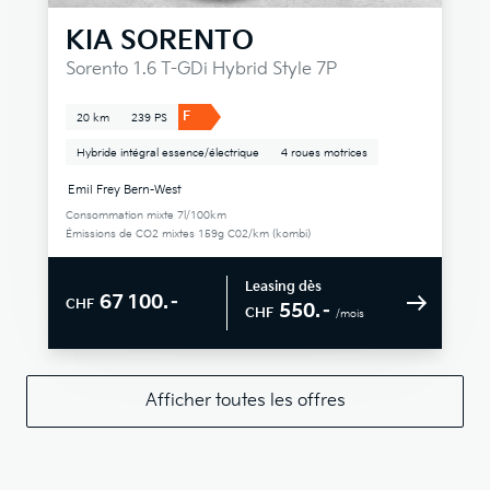
KIA
SORENTO
Sorento 1.6 T-GDi Hybrid Style 7P
F
20 km
239 PS
Hybride intégral essence/électrique
4 roues motrices
Emil Frey Bern-West
Consommation mixte 7l/100km
Émissions de CO2 mixtes 159g C02/km (kombi)
Leasing dès
67 100.–
CHF
550.–
CHF
/mois
Afficher toutes les offres