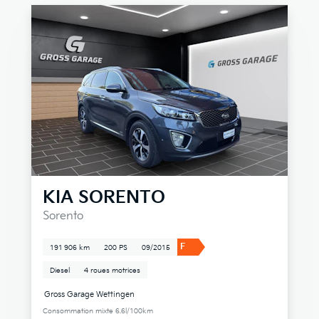
KIA
SORENTO
Sorento
F
191 906 km
200 PS
09/2015
Diesel
4 roues motrices
Gross Garage Wettingen
Consommation mixte 6.6l/100km