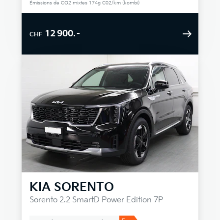
Émissions de CO2 mixtes 174g C02/km (kombi)
12 900.–
CHF
KIA
SORENTO
Sorento 2.2 SmartD Power Edition 7P