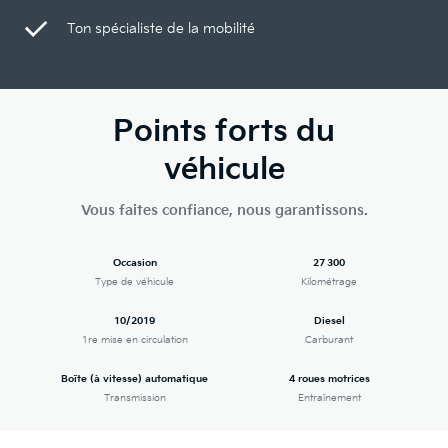
Ton spécialiste de la mobilité
Points forts du
véhicule
Vous faites confiance, nous garantissons.
Occasion
27 300
Type de véhicule
Kilométrage
10/2019
Diesel
1re mise en circulation
Carburant
Boîte (à vitesse) automatique
4 roues motrices
Transmission
Entraînement