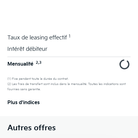
La voiture de vos souhaits en leasing
1
Taux de leasing effectif
Intérêt débiteur
2,3
Mensualité
(1) Fixe pendant toute la durée du contrat.
(2) Les frais de transfert sont inclus dans la mensualité. Toutes les indications sont
fournies sans garantie.
Plus d'indices
Autres offres