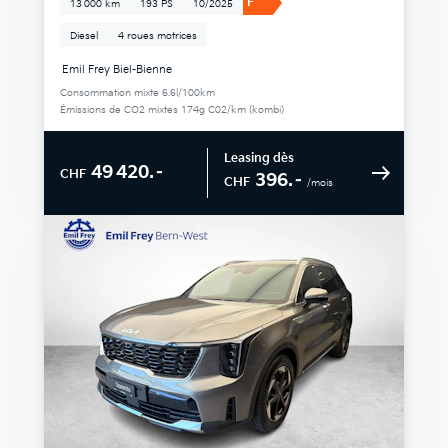
F
13 000 km
193 PS
10/2025
Diesel
4 roues motrices
Emil Frey Biel-Bienne
Consommation mixte 6.6l/100km
Émissions de CO2 mixtes 174g C02/km (kombi)
Leasing dès
49 420.–
CHF
396.–
CHF
/mois