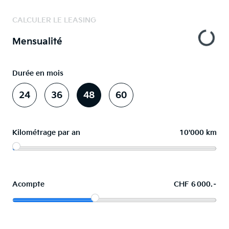
CALCULER LE LEASING
Mensualité
Durée en mois
24
36
48
60
Kilométrage par an
10'000 km
Acompte
CHF 6 000.–