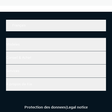
Français
Modeles
Conseil & Achat
Services
À propos de Kia
Protection des donnees
Legal notice
|