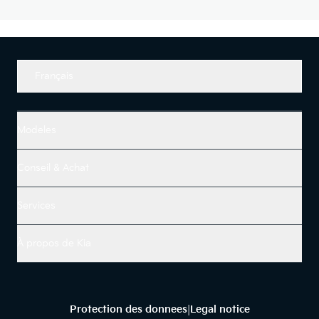
Français
Modeles
Conseil & Achat
Services
À propos de Kia
Protection des donnees
Legal notice
|