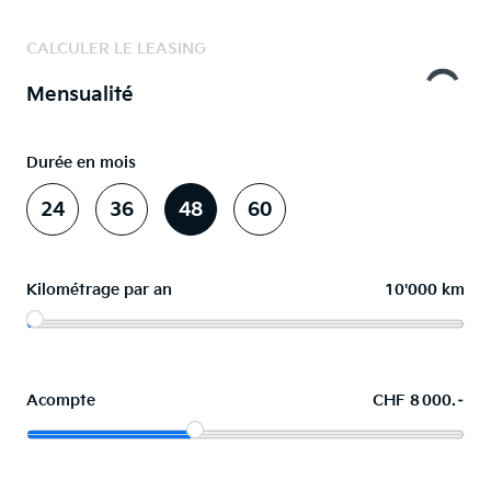
CALCULER LE LEASING
Mensualité
Durée en mois
24
36
48
60
Kilométrage par an
10'000 km
Acompte
CHF 8 000.–