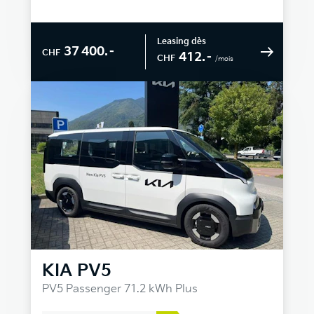
Leasing dès
37 400.–
CHF
412.–
CHF
/mois
KIA
PV5
PV5 Passenger 71.2 kWh Plus