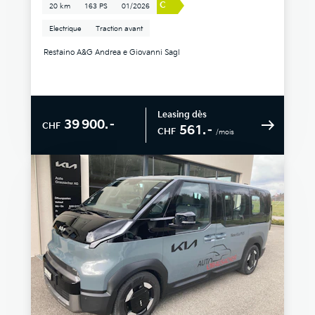
C
20 km
163 PS
01/2026
Electrique
Traction avant
Restaino A&G Andrea e Giovanni Sagl
Leasing dès
39 900.–
CHF
561.–
CHF
/mois