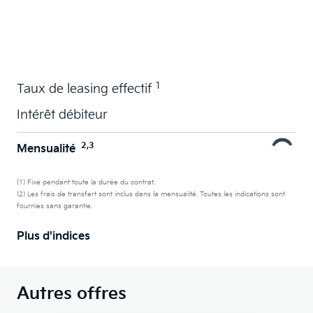
La voiture de vos souhaits en leasing
1
Taux de leasing effectif
Intérêt débiteur
2,3
Mensualité
(1) Fixe pendant toute la durée du contrat.
(2) Les frais de transfert sont inclus dans la mensualité. Toutes les indications sont
fournies sans garantie.
Plus d'indices
Autres offres