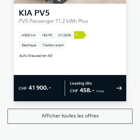
KIA
PV5
PV5 Passenger 71.2 kWh Plus
C
4 500 km
163 PS
01/2026
Electrique
Traction avant
Auto Grausacher AG
Leasing dès
41 900.–
CHF
458.–
CHF
/mois
Afficher toutes les offres