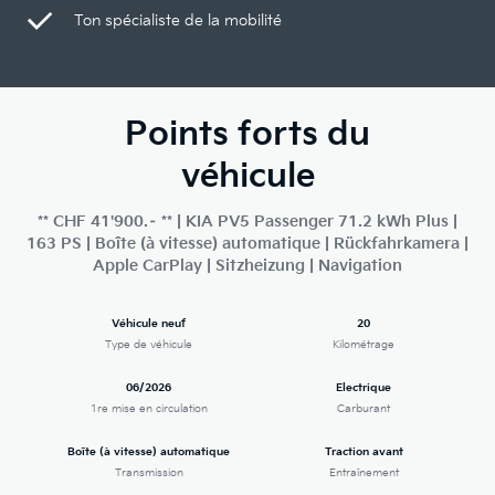
Ton spécialiste de la mobilité
Points forts du
véhicule
** CHF 41'900.– ** | KIA PV5 Passenger 71.2 kWh Plus |
163 PS | Boîte (à vitesse) automatique | Rückfahrkamera |
Apple CarPlay | Sitzheizung | Navigation
Véhicule neuf
20
Type de véhicule
Kilométrage
06/2026
Electrique
1re mise en circulation
Carburant
Boîte (à vitesse) automatique
Traction avant
Transmission
Entraînement