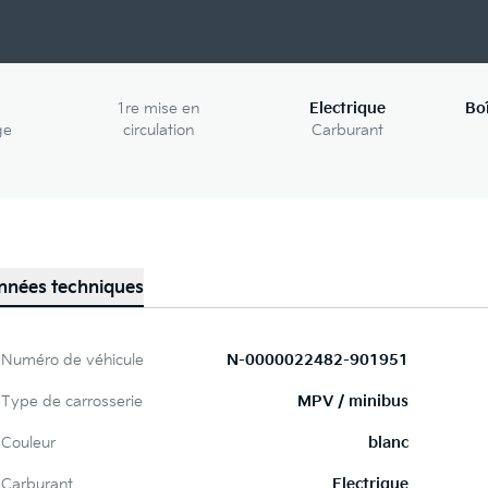
1re mise en
Electrique
Bo
ge
circulation
Carburant
nnées techniques
Numéro de véhicule
N-0000022482-901951
Type de carrosserie
MPV / minibus
Couleur
blanc
Carburant
Electrique