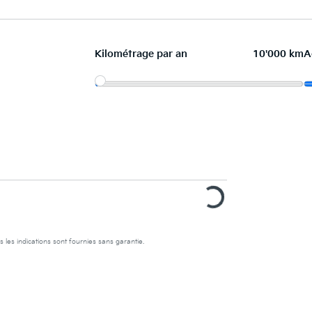
Kilométrage par an
10'000 km
A
s les indications sont fournies sans garantie.