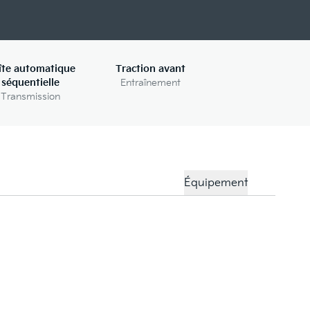
îte automatique
Traction avant
séquentielle
Entraînement
Transmission
Équipement
Pn