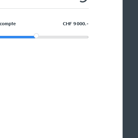
compte
CHF 9 000.–
La voiture de vos souhaits en
leasing