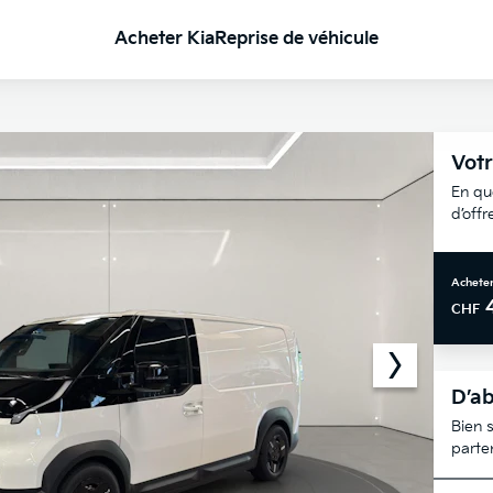
Acheter Kia
Reprise de véhicule
Votr
En qu
d’off
Acheter
CHF
D’ab
Bien s
parte