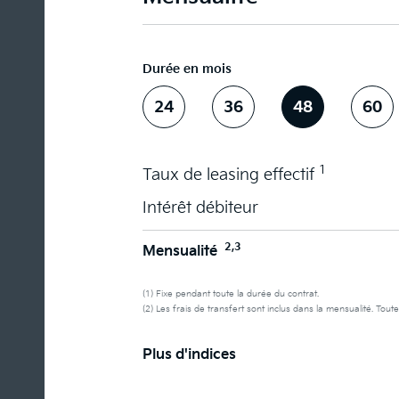
Durée en mois
24
36
48
60
1
Taux de leasing effectif
Intérêt débiteur
2,3
Mensualité
(1) Fixe pendant toute la durée du contrat.
(2) Les frais de transfert sont inclus dans la mensualité. Toute
Plus d'indices