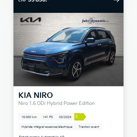
CHF
KIA
NIRO
Niro 1.6 GDi Hybrid Power Edition
C
16 000 km
141 PS
03/2024
Hybride intégral essence/électrique
Traction avant