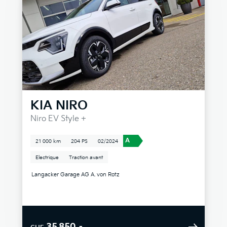
KIA
NIRO
Niro EV Style +
A
21 000 km
204 PS
02/2024
Electrique
Traction avant
Langacker Garage AG A. von Rotz
35 850.–