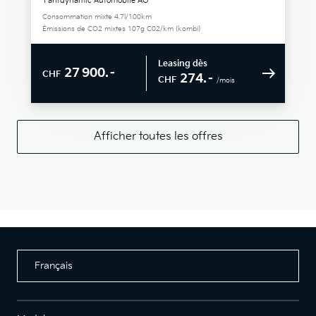
Fahrdynamic Automobile AG
Consommation mixte 4.7l/100km
Émissions de CO2 mixtes 107g C02/km (kombi)
Leasing dès
27 900.–
CHF
274.–
CHF
/mois
Afficher toutes les offres
Français