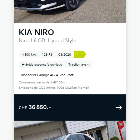
KIA
NIRO
Niro 1.6 GDi Hybrid Style
C
4 500 km
129 PS
03/2026
Hybride essence/électrique
Traction avant
Langacker Garage AG A. von Rotz
Consommation mixte 4.4l/100km
Émissions de CO2 mixtes 100g C02/km (kombi)
36 850.–
CHF