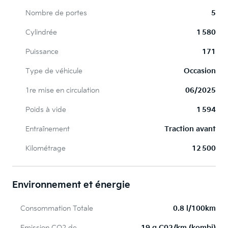
Nombre de portes
5
Cylindrée
1 580
Puissance
171
Type de véhicule
Occasion
1re mise en circulation
06/2025
Poids à vide
1 594
Entraînement
Traction avant
Kilométrage
12 500
Environnement et énergie
Consommation Totale
0.8 l/100km
Emission CO2 de
19 g C02/km (kombi)