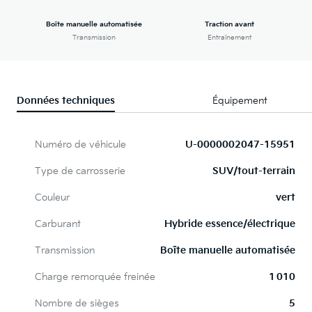
Boîte manuelle automatisée
Traction avant
Transmission
Entraînement
Données techniques
Équipement
Numéro de véhicule
U-0000002047-15951
Type de carrosserie
SUV/tout-terrain
Couleur
vert
Carburant
Hybride essence/électrique
Transmission
Boîte manuelle automatisée
Charge remorquée freinée
1 010
Nombre de sièges
5