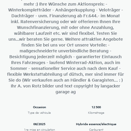
mehr :) Ihre Wünsche zum Aktionspreis: -
Winterkompletträder - Anhängerkupplung - Veloträger -
Dachträger - uvm. Finanzierung ab Fr.644.- im Monat
inkl. Ratenversicherung oder wir offerieren Ihnen Ihre
Wunschfinanzierung, mit oder ohne Anzahlung,
wählbarer Laufzeit etc. wir sind flexibel. Testen Sie
uns...wir beraten Sie gerne. Weitere attraktive Angebote
finden Sie bei uns vor Ort unsere Vorteile: -
maßgeschneiderte unverbindliche Beratung -
Besichtigung jederzeit möglich - garantierter Eintausch
Ihres Fahrzeuges - laufend Winterrad-Aktion, auch im
Sommer - sensationeller Service auch nach dem Kauf -
flexible Werkstattabteilung uf dütsch, mer sind immer für
Sie do (Wir verkaufen auch an Händler & Garagisten… : )
Ihr A. von Rotz bilder und text copyright by langacker
garage ag
Occasion
12 500
Type de véhicule
Kilométrage
06/2025
Hybride essence/électrique
1re mise en circulation
Carburant