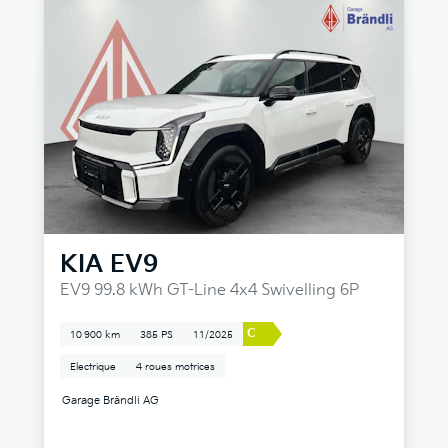
KIA
EV9
EV9 99.8 kWh GT-Line 4x4 Swivelling 6P
C
10 900 km
385 PS
11/2025
Electrique
4 roues motrices
Garage Brändli AG