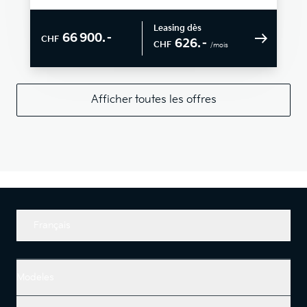
Leasing dès
66 900.–
CHF
626.–
CHF
/mois
Afficher toutes les offres
Français
Modeles