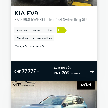
KIA
EV9
EV9 99.8 kWh GT-Line 4x4 Swivelling 6P
C
9 100 km
385 PS
11/2025
Electrique
4 roues motrices
Garage Boltshauser AG
Leasing dès
77 777.–
CHF
709.–
CHF
/mois