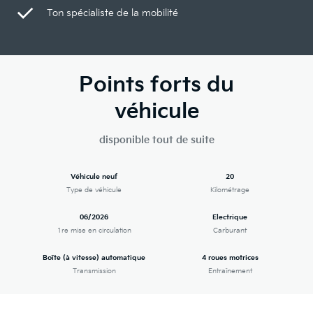
Ton spécialiste de la mobilité
Points forts du
véhicule
disponible tout de suite
Véhicule neuf
20
Type de véhicule
Kilométrage
06/2026
Electrique
1re mise en circulation
Carburant
Boîte (à vitesse) automatique
4 roues motrices
Transmission
Entraînement