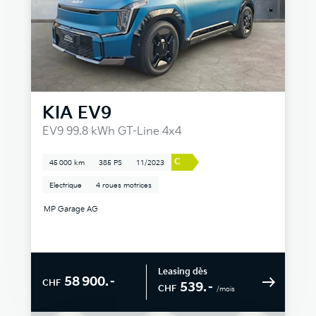
KIA
EV9
EV9 99.8 kWh GT-Line 4x4
C
45 000 km
385 PS
11/2023
Electrique
4 roues motrices
MP Garage AG
Leasing dès
58 900.–
CHF
539.–
CHF
/mois