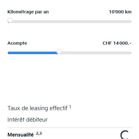
Kilométrage par an
10'000 km
Acompte
CHF 14 000.–
La voiture de vos souhaits en leasing
1
Taux de leasing effectif
Intérêt débiteur
2,3
Mensualité