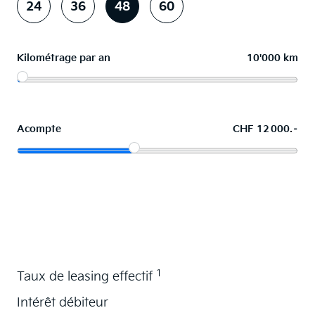
24
36
48
60
Kilométrage par an
10'000 km
Acompte
CHF 12 000.–
La voiture de vos souhaits en leasing
1
Taux de leasing effectif
Intérêt débiteur