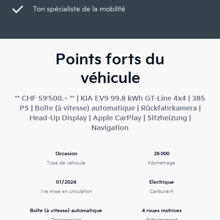
Ton spécialiste de la mobilité
Points forts du
véhicule
** CHF 59'500.– ** | KIA EV9 99.8 kWh GT-Line 4x4 | 385
PS | Boîte (à vitesse) automatique | Rückfahrkamera |
Head-Up Display | Apple CarPlay | Sitzheizung |
Navigation
Occasion
26 000
Type de véhicule
Kilométrage
01/2024
Electrique
1re mise en circulation
Carburant
Boîte (à vitesse) automatique
4 roues motrices