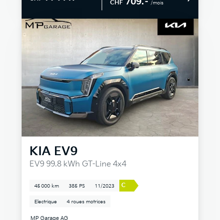
709.–
CHF
/mois
KIA
EV9
EV9 99.8 kWh GT-Line 4x4
C
45 000 km
385 PS
11/2023
Electrique
4 roues motrices
MP Garage AG