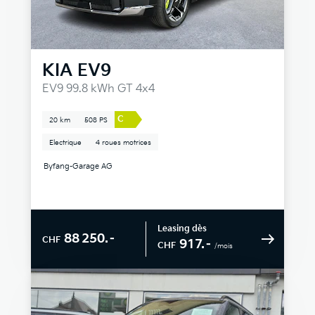
KIA
EV9
EV9 99.8 kWh GT 4x4
C
20 km
508 PS
Electrique
4 roues motrices
Byfang-Garage AG
Leasing dès
88 250.–
CHF
917.–
CHF
/mois