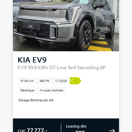
KIA
EV9
EV9 99.8 kWh GT-Line 4x4 Swivelling 6P
C
9 100 km
385 PS
11/2025
Electrique
4 roues motrices
Garage Boltshauser AG
Leasing dès
77 777.–
CHF