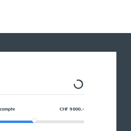
I
Ki
compte
CHF 9 000.–