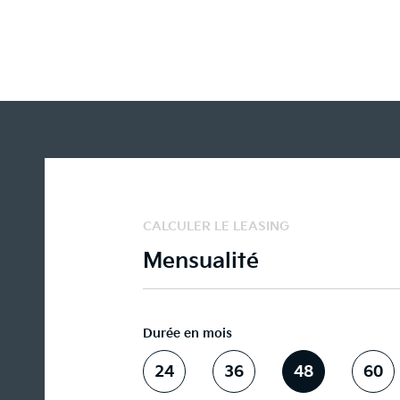
CALCULER LE LEASING
Mensualité
Durée en mois
24
36
48
60