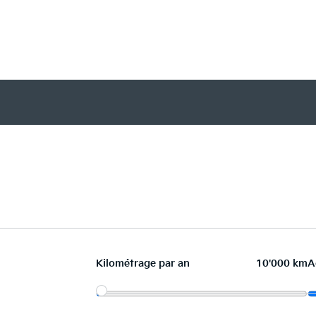
Kilométrage par an
10'000 km
A