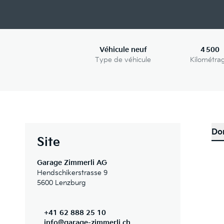
Véhicule neuf
4 500
Type de véhicule
Kilométra
Do
Site
Garage Zimmerli AG
Hendschikerstrasse 9
5600 Lenzburg
+41 62 888 25 10
info@garage-zimmerli.ch