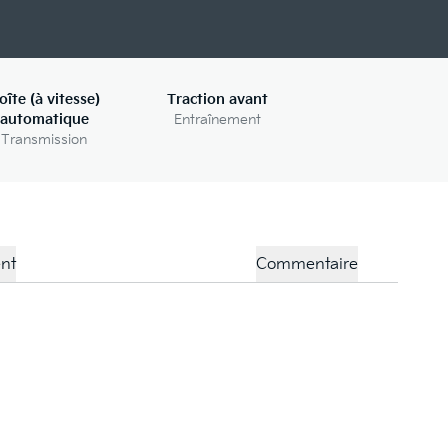
oîte (à vitesse)
Traction avant
automatique
Entraînement
Transmission
nt
Commentaire
Gl
La
Pa