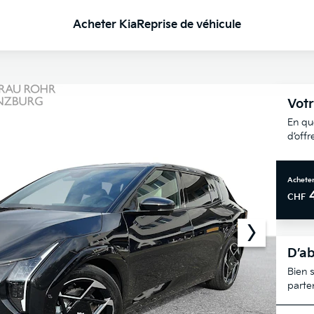
Acheter Kia
Reprise de véhicule
Votr
En qu
d’off
Acheter
CHF
D’ab
Bien s
parte