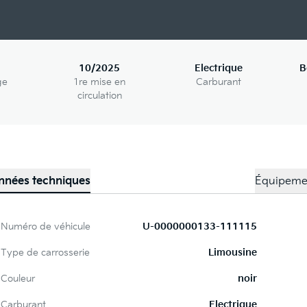
10/2025
Electrique
B
ge
1re mise en
Carburant
circulation
nnées techniques
Équipeme
Numéro de véhicule
U-0000000133-111115
Type de carrosserie
Limousine
Couleur
noir
Carburant
Electrique