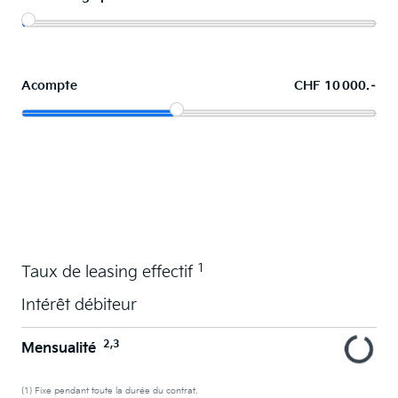
Acompte
CHF 10 000.–
La voiture de vos souhaits en leasing
1
Taux de leasing effectif
Intérêt débiteur
2,3
Mensualité
(1) Fixe pendant toute la durée du contrat.