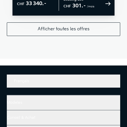
33 340.–
CHF
301.–
CHF
/mois
Afficher toutes les offres
Français
Modeles
Conseil & Achat