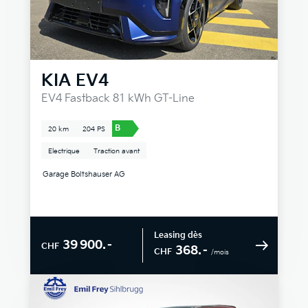
KIA
EV4
EV4 Fastback 81 kWh GT-Line
B
20 km
204 PS
Electrique
Traction avant
Garage Boltshauser AG
Leasing dès
39 900.–
CHF
368.–
CHF
/mois