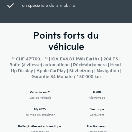
Ton spécialiste de la mobilité
Points forts du
véhicule
** CHF 47'700.– ** | KIA EV4 81 kWh Earth+ | 204 PS |
Boîte (à vitesse) automatique | Rückfahrkamera | Head-
Up Display | Apple CarPlay | Sitzheizung | Navigation |
Garantie 84 Monate / 150'000 km
Véhicule neuf
6 200
Type de véhicule
Kilométrage
10/2025
Electrique
1re mise en circulation
Carburant
Boîte (à vitesse) automatique
Traction avant