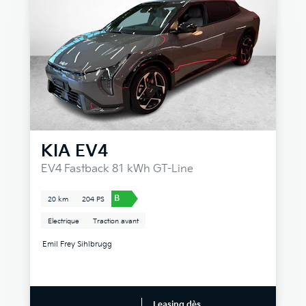
KIA
EV4
EV4 Fastback 81 kWh GT-Line
B
20 km
204 PS
Electrique
Traction avant
Emil Frey Sihlbrugg
Leasing dès