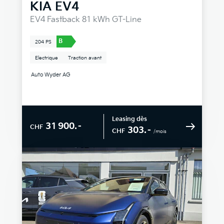
KIA
EV4
EV4 Fastback 81 kWh GT-Line
B
204 PS
Electrique
Traction avant
Auto Wyder AG
Leasing dès
31 900.–
CHF
303.–
CHF
/mois