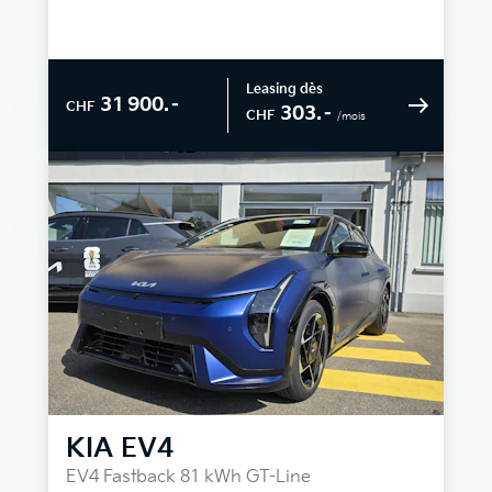
Leasing dès
31 900.–
CHF
303.–
CHF
/mois
KIA
EV4
EV4 Fastback 81 kWh GT-Line