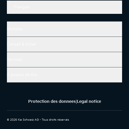
Français
Modeles
Conseil & Achat
Services
À propos de Kia
Protection des donnees
Legal notice
|
© 2026 Kia Schweiz AG - Tous droits réservés