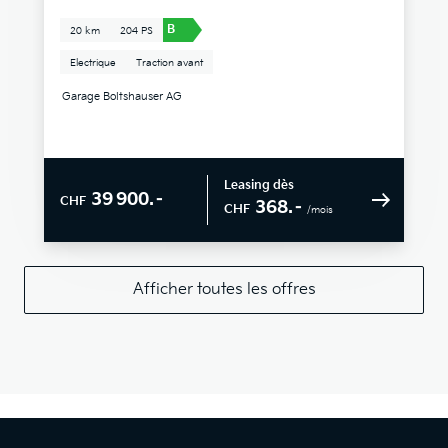
B
20 km
204 PS
Electrique
Traction avant
Garage Boltshauser AG
Leasing dès
39 900.–
CHF
368.–
CHF
/mois
Afficher toutes les offres