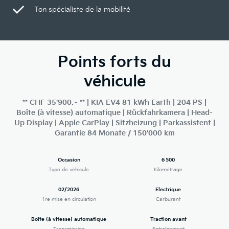
Ton spécialiste de la mobilité
Points forts du
véhicule
** CHF 35'900.– ** | KIA EV4 81 kWh Earth | 204 PS |
Boîte (à vitesse) automatique | Rückfahrkamera | Head-
Up Display | Apple CarPlay | Sitzheizung | Parkassistent |
Garantie 84 Monate / 150'000 km
Occasion
6 500
Type de véhicule
Kilométrage
02/2026
Electrique
1re mise en circulation
Carburant
Boîte (à vitesse) automatique
Traction avant