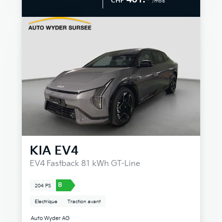
CHF
/mois
KIA
EV4
EV4 Fastback 81 kWh GT-Line
B
204 PS
Electrique
Traction avant
Auto Wyder AG