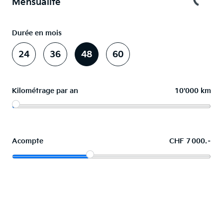
Mensualité
Durée en mois
24
36
48
60
Kilométrage par an
10'000 km
Acompte
CHF 7 000.–
La voiture de vos souhaits en leasing