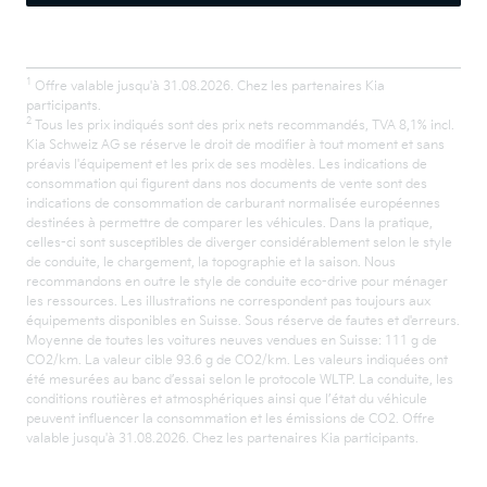
1
Offre valable jusqu'à 31.08.2026. Chez les partenaires Kia
participants.
2
Tous les prix indiqués sont des prix nets recommandés, TVA 8,1% incl.
Kia Schweiz AG se réserve le droit de modifier à tout moment et sans
préavis l'équipement et les prix de ses modèles. Les indications de
consommation qui figurent dans nos documents de vente sont des
indications de consommation de carburant normalisée européennes
destinées à permettre de comparer les véhicules. Dans la pratique,
celles-ci sont susceptibles de diverger considérablement selon le style
de conduite, le chargement, la topographie et la saison. Nous
recommandons en outre le style de conduite eco-drive pour ménager
les ressources. Les illustrations ne correspondent pas toujours aux
équipements disponibles en Suisse. Sous réserve de fautes et d'erreurs.
Moyenne de toutes les voitures neuves vendues en Suisse: 111 g de
CO2/km. La valeur cible 93.6 g de CO2/km. Les valeurs indiquées ont
été mesurées au banc d’essai selon le protocole WLTP. La conduite, les
conditions routières et atmosphériques ainsi que l’état du véhicule
peuvent influencer la consommation et les émissions de CO2. Offre
valable jusqu'à 31.08.2026. Chez les partenaires Kia participants.