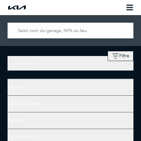
Saisir nom du garage, NPA ou lieu
Filtre
Français
Modeles
Conseil & Achat
Services
À propos de Kia