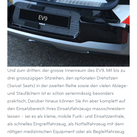
Und zum dritten: der grosse Innenraum des EV9. Mit bis zu
drei grosszügigen Sitzreihen, den optionalen Drehsitzen
(Swivel Seats) in der zweiten Reihe sowie den vielen Ablage-
und Staufächern ist er schon serienmässig besonders
praktisch. Darüber hinaus können Sie ihn aber komplett auf
den Einsatzbereich Ihres Einsatzfahrzeugs massschneidern
lassen – sei es als kleine, mobile Funk- und Einsatzzentrale,
als schnelles Eingreiffahrzeug, als Notfallfahrzeug mit dem
nötigen medizinischen Equipment oder als Begleitfahrzeug