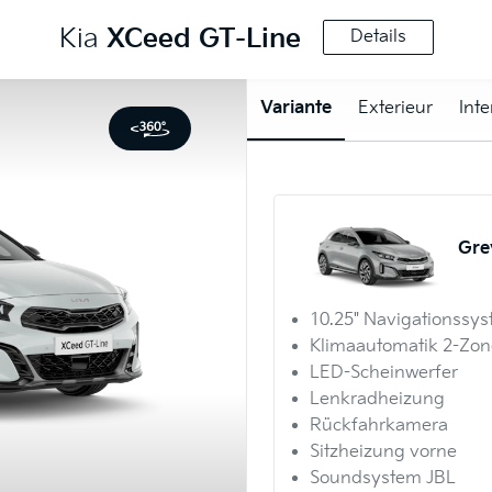
Kia
XCeed
GT-Line
Details
Variante
Exterieur
Inte
Gre
10.25" Navigationssy
Klimaautomatik 2-Zo
LED-Scheinwerfer
Lenkradheizung
Rückfahrkamera
Sitzheizung vorne
Soundsystem JBL