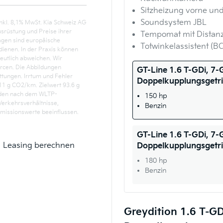
Sitzheizung vorne und
Soundsystem JBL
nkl. 8,1% MwSt. Kia Schweiz AG
usrüstung und Preise ihrer
Tempomat mit Distanz
agen sind europäische
Totwinkelassistent (B
ienen. In der Praxis können
deutlich abweichen. Wir
rcen. Die Abbildungen
GT-Line 1.6 T-GDi, 7
attungen. Irrtum und Fehler
Doppelkupplungsgetr
11 g CO2/km. Zielwert 93.6 g
den nach dem WLTP-
150 hp
Verkehrsverhältnisse,
Benzin
issionswerte beeinflussen.
GT-Line 1.6 T-GDi, 7
Leasing berechnen
Doppelkupplungsgetr
180 hp
Benzin
Greydition 1.6 T-GD