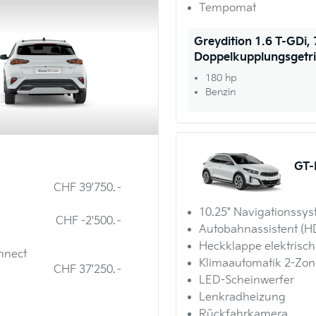
Tempomat
Greydition 1.6 T-GDi,
Doppelkupplungsgetr
180 hp
Benzin
GT-
e
CHF 39'750.–
10.25" Navigationssy
CHF -2'500.–
Autobahnassistent (H
Heckklappe elektrisch
nnect
Klimaautomatik 2-Zo
CHF 37'250.–
LED-Scheinwerfer
Lenkradheizung
Rückfahrkamera