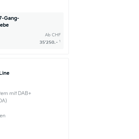
 7-Gang-
iebe
Ab
CHF
1
35'250.–
Line
stem mit DAB+
DA)
nen