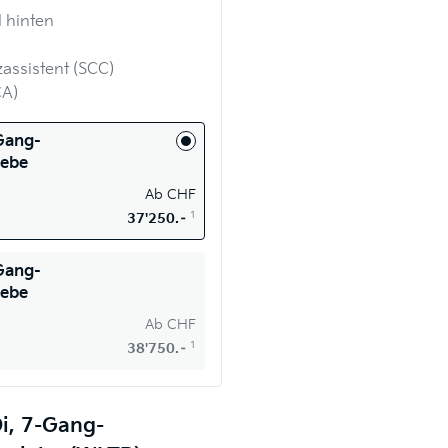
 hinten
assistent (SCC)
CA)
-Gang-
iebe
Ab
CHF
1
37'250.–
-Gang-
iebe
Ab
CHF
1
38'750.–
i, 7-Gang-