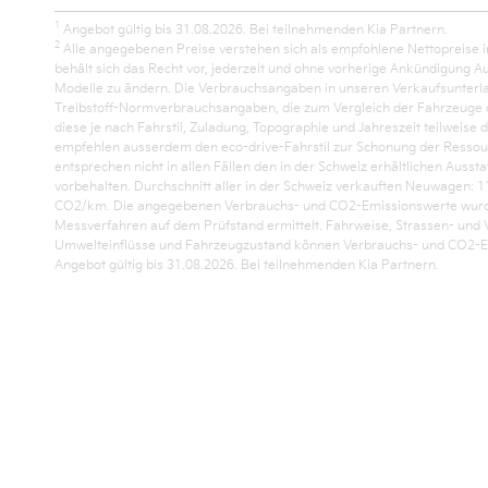
1
Angebot gültig bis 31.08.2026. Bei teilnehmenden Kia Partnern.
2
Alle angegebenen Preise verstehen sich als empfohlene Nettopreise i
behält sich das Recht vor, jederzeit und ohne vorherige Ankündigung A
Modelle zu ändern. Die Verbrauchsangaben in unseren Verkaufsunterl
Treibstoff-Normverbrauchsangaben, die zum Vergleich der Fahrzeuge d
diese je nach Fahrstil, Zuladung, Topographie und Jahreszeit teilweise 
empfehlen ausserdem den eco-drive-Fahrstil zur Schonung der Ressou
entsprechen nicht in allen Fällen den in der Schweiz erhältlichen Ausst
vorbehalten. Durchschnitt aller in der Schweiz verkauften Neuwagen: 1
CO2/km. Die angegebenen Verbrauchs- und CO2-Emissionswerte wur
Messverfahren auf dem Prüfstand ermittelt. Fahrweise, Strassen- und 
Umwelteinflüsse und Fahrzeugzustand können Verbrauchs- und CO2-Em
Angebot gültig bis 31.08.2026. Bei teilnehmenden Kia Partnern.