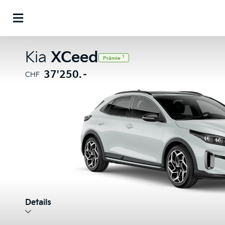
Kia
XCeed
1
Prämie
37'250.–
CHF
Details