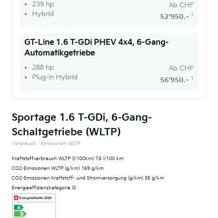
239 hp
Ab
CHF
Hybrid
1
52'950.–
GT-Line 1.6 T-GDi PHEV 4x4, 6-Gang-
Automatikgetriebe
288 hp
Ab
CHF
Plug-in Hybrid
1
56'950.–
Sportage 1.6 T-GDi, 6-Gang-
Schaltgetriebe (WLTP)
Verbrauch / Emissionen WLTP
Kraftstoffverbrauch WLTP (l/100km) 7.5 l/100 km
CO2-Emissionen WLTP (g/km) 169 g/km
CO2-Emissionen Kraftstoff- und Stromversorgung (g/km) 35 g/km
Energieeffizienzkategorie G