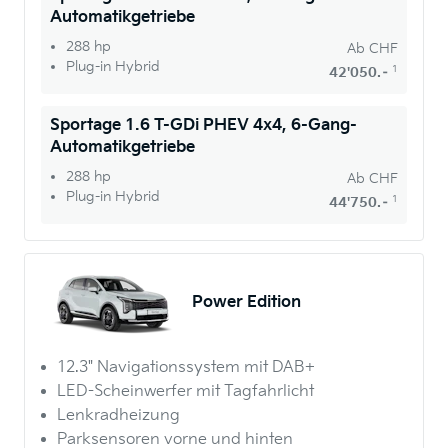
Automatikgetriebe
288 hp
Ab
CHF
Plug-in Hybrid
1
42'050.–
Sportage 1.6 T-GDi PHEV 4x4, 6-Gang-
Automatikgetriebe
288 hp
Ab
CHF
Plug-in Hybrid
1
44'750.–
Power Edition
12.3" Navigationssystem mit DAB+
LED-Scheinwerfer mit Tagfahrlicht
Lenkradheizung
Parksensoren vorne und hinten