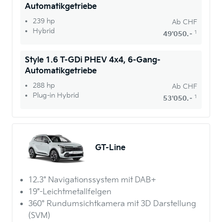
Automatikgetriebe
239 hp
Ab
CHF
Hybrid
1
49'050.–
Style 1.6 T-GDi PHEV 4x4, 6-Gang-
Automatikgetriebe
288 hp
Ab
CHF
Plug-in Hybrid
1
53'050.–
GT-Line
12.3" Navigationssystem mit DAB+
19"-Leichtmetallfelgen
360° Rundumsichtkamera mit 3D Darstellung
(SVM)