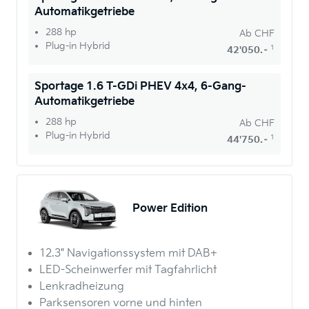
Automatikgetriebe
288 hp
Ab
CHF
Plug-in Hybrid
1
42'050.–
Sportage 1.6 T-GDi PHEV 4x4, 6-Gang-
Automatikgetriebe
288 hp
Ab
CHF
Plug-in Hybrid
1
44'750.–
Power Edition
12.3" Navigationssystem mit DAB+
LED-Scheinwerfer mit Tagfahrlicht
Lenkradheizung
Parksensoren vorne und hinten