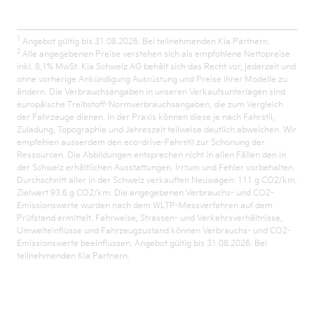
1
Angebot gültig bis 31.08.2026. Bei teilnehmenden Kia Partnern.
2
Alle angegebenen Preise verstehen sich als empfohlene Nettopreise
inkl. 8,1% MwSt. Kia Schweiz AG behält sich das Recht vor, jederzeit und
ohne vorherige Ankündigung Ausrüstung und Preise ihrer Modelle zu
ändern. Die Verbrauchsangaben in unseren Verkaufsunterlagen sind
europäische Treibstoff-Normverbrauchsangaben, die zum Vergleich
der Fahrzeuge dienen. In der Praxis können diese je nach Fahrstil,
Zuladung, Topographie und Jahreszeit teilweise deutlich abweichen. Wir
empfehlen ausserdem den eco-drive-Fahrstil zur Schonung der
Ressourcen. Die Abbildungen entsprechen nicht in allen Fällen den in
der Schweiz erhältlichen Ausstattungen. Irrtum und Fehler vorbehalten.
Durchschnitt aller in der Schweiz verkauften Neuwagen: 111 g CO2/km.
Zielwert 93.6 g CO2/km. Die angegebenen Verbrauchs- und CO2-
Emissionswerte wurden nach dem WLTP-Messverfahren auf dem
Prüfstand ermittelt. Fahrweise, Strassen- und Verkehrsverhältnisse,
Umwelteinflüsse und Fahrzeugzustand können Verbrauchs- und CO2-
Emissionswerte beeinflussen. Angebot gültig bis 31.08.2026. Bei
teilnehmenden Kia Partnern.