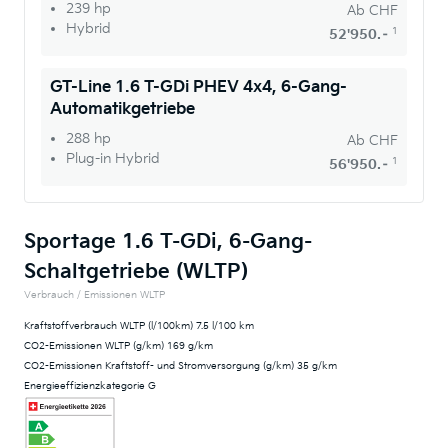
239 hp
Ab
CHF
Hybrid
1
52'950.–
GT-Line 1.6 T-GDi PHEV 4x4, 6-Gang-
Automatikgetriebe
288 hp
Ab
CHF
Plug-in Hybrid
1
56'950.–
Sportage 1.6 T-GDi, 6-Gang-
Schaltgetriebe (WLTP)
Verbrauch / Emissionen WLTP
Kraftstoffverbrauch WLTP (l/100km) 7.5 l/100 km
CO2-Emissionen WLTP (g/km) 169 g/km
CO2-Emissionen Kraftstoff- und Stromversorgung (g/km) 35 g/km
Energieeffizienzkategorie G