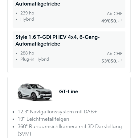
Automatikgetriebe
239 hp
Ab
CHF
Hybrid
1
49'050.–
Style 1.6 T-GDi PHEV 4x4, 6-Gang-
Automatikgetriebe
288 hp
Ab
CHF
Plug-in Hybrid
1
53'050.–
GT-Line
12.3" Navigationssystem mit DAB+
19"-Leichtmetallfelgen
360° Rundumsichtkamera mit 3D Darstellung
(SVM)