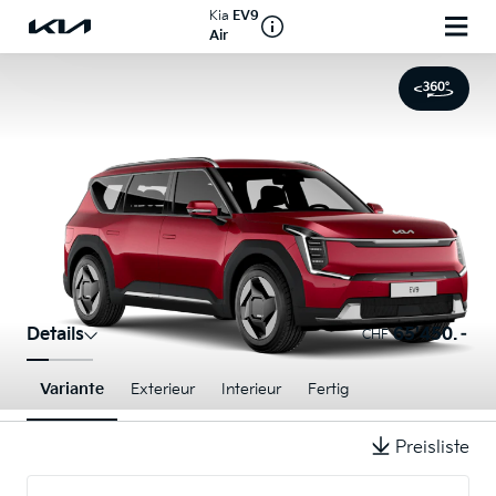
Kia
EV9
Air
Details
65'450.–
CHF
Variante
Exterieur
Interieur
Fertig
Preisliste