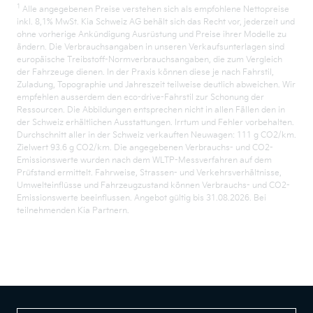
1
Alle angegebenen Preise verstehen sich als empfohlene Nettopreise
inkl. 8,1% MwSt. Kia Schweiz AG behält sich das Recht vor, jederzeit und
ohne vorherige Ankündigung Ausrüstung und Preise ihrer Modelle zu
ändern. Die Verbrauchsangaben in unseren Verkaufsunterlagen sind
europäische Treibstoff-Normverbrauchsangaben, die zum Vergleich
der Fahrzeuge dienen. In der Praxis können diese je nach Fahrstil,
Zuladung, Topographie und Jahreszeit teilweise deutlich abweichen. Wir
empfehlen ausserdem den eco-drive-Fahrstil zur Schonung der
Ressourcen. Die Abbildungen entsprechen nicht in allen Fällen den in
der Schweiz erhältlichen Ausstattungen. Irrtum und Fehler vorbehalten.
Durchschnitt aller in der Schweiz verkauften Neuwagen: 111 g CO2/km.
Zielwert 93.6 g CO2/km. Die angegebenen Verbrauchs- und CO2-
Emissionswerte wurden nach dem WLTP-Messverfahren auf dem
Prüfstand ermittelt. Fahrweise, Strassen- und Verkehrsverhältnisse,
Umwelteinflüsse und Fahrzeugzustand können Verbrauchs- und CO2-
Emissionswerte beeinflussen. Angebot gültig bis 31.08.2026. Bei
teilnehmenden Kia Partnern.