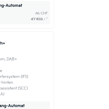
ang-Automat
Ab
CHF
1
41'450.–
th+
tem, DAB+
pe
rfersystem (IFS)
 hinten
assistent (SCC)
CA)
Gang-Automat