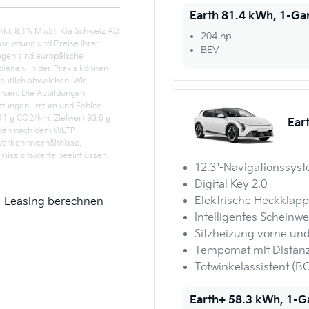
Earth 81.4 kWh, 1-G
nkl. 8,1% MwSt. Kia Schweiz AG
204 hp
usrüstung und Preise ihrer
BEV
agen sind europäische
ienen. In der Praxis können
deutlich abweichen. Wir
rcen. Die Abbildungen
attungen. Irrtum und Fehler
11 g CO2/km. Zielwert 93.6 g
Ear
den nach dem WLTP-
Verkehrsverhältnisse,
issionswerte beeinflussen.
12.3"-Navigationssys
Digital Key 2.0
Elektrische Heckklap
Leasing berechnen
Intelligentes Scheinwe
Sitzheizung vorne und
Tempomat mit Distanz
Totwinkelassistent (B
Earth+ 58.3 kWh, 1-