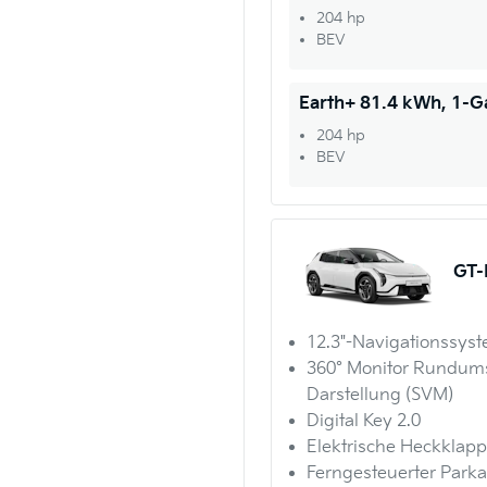
204 hp
BEV
Earth+ 81.4 kWh, 1-
204 hp
BEV
GT-
12.3"-Navigationssys
360° Monitor Rundum
Darstellung (SVM)
Digital Key 2.0
Elektrische Heckklap
Ferngesteuerter Parka