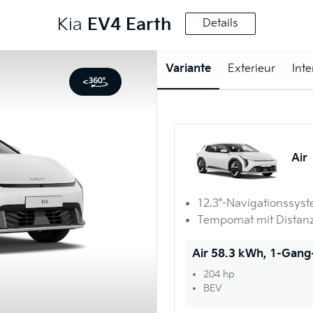
Kia
EV4
Earth
Details
Variante
Exterieur
Inte
Air
12.3"-Navigationssys
Tempomat mit Distanz
Air 58.3 kWh, 1-Gan
204 hp
BEV