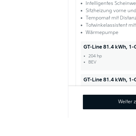
Intelligentes Scheinwe
Sitzheizung vorne und
Tempomat mit Distanz
Totwinkelassistent mi
Wärmepumpe
GT-Line 81.4 kWh, 1
204 hp
BEV
GT-Line 81.4 kWh, 1
265 hp
BEV
Weiter 
Air 58.3 kWh, 1-G
Verbrauch / Emissionen WLTP