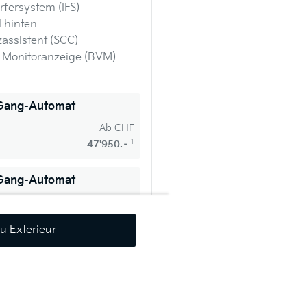
rfersystem (IFS)
 hinten
assistent (SCC)
t Monitoranzeige (BVM)
-Gang-Automat
Ab
CHF
1
47'950.–
-Gang-Automat
Ab
CHF
1
50'950.–
zu Exterieur
ang-Automat (WLTP)