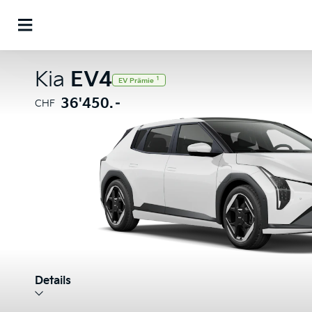
Kia
EV4
1
EV Prämie
36'450.–
CHF
Details