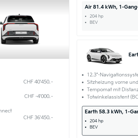
Air 81.4 kWh, 1-Gan
204 hp
BEV
Ear
12.3"-Navigationssys
CHF 40'450.–
Sitzheizung vorne und
Tempomat mit Distanz
CHF -4'000.–
Totwinkelassistent (B
nnect
Earth 58.3 kWh, 1-G
CHF 36'450.–
204 hp
BEV