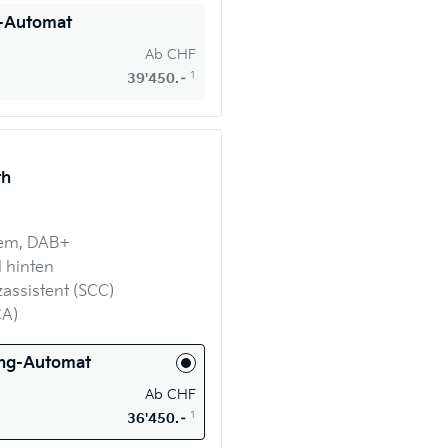
g-Automat
Ab
CHF
1
39'450.–
th
tem, DAB+
 hinten
assistent (SCC)
CA)
ang-Automat
Ab
CHF
1
36'450.–