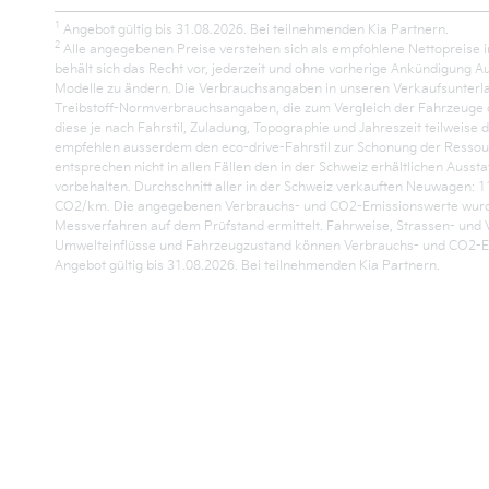
1
Angebot gültig bis 31.08.2026. Bei teilnehmenden Kia Partnern.
2
Alle angegebenen Preise verstehen sich als empfohlene Nettopreise i
behält sich das Recht vor, jederzeit und ohne vorherige Ankündigung A
Modelle zu ändern. Die Verbrauchsangaben in unseren Verkaufsunterl
Treibstoff-Normverbrauchsangaben, die zum Vergleich der Fahrzeuge d
diese je nach Fahrstil, Zuladung, Topographie und Jahreszeit teilweise 
empfehlen ausserdem den eco-drive-Fahrstil zur Schonung der Ressou
entsprechen nicht in allen Fällen den in der Schweiz erhältlichen Ausst
vorbehalten. Durchschnitt aller in der Schweiz verkauften Neuwagen: 1
CO2/km. Die angegebenen Verbrauchs- und CO2-Emissionswerte wur
Messverfahren auf dem Prüfstand ermittelt. Fahrweise, Strassen- und 
Umwelteinflüsse und Fahrzeugzustand können Verbrauchs- und CO2-Em
Angebot gültig bis 31.08.2026. Bei teilnehmenden Kia Partnern.