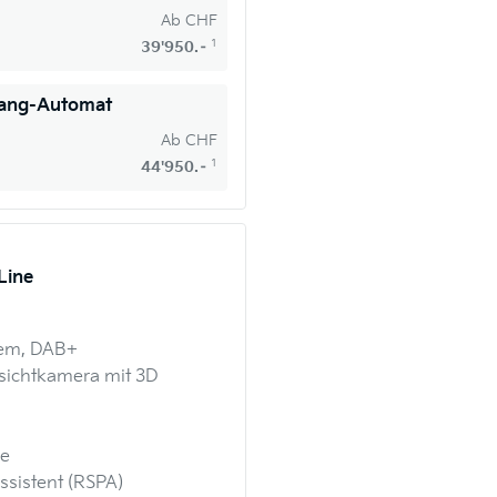
Ab
CHF
1
39'950.–
Gang-Automat
Ab
CHF
1
44'950.–
Line
tem, DAB+
sichtkamera mit 3D
pe
ssistent (RSPA)