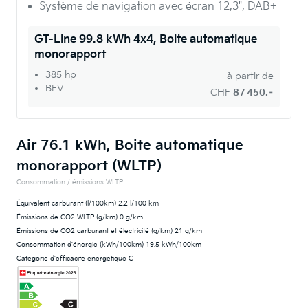
Système de navigation avec écran 12,3", DAB+
GT-Line 99.8 kWh 4x4, Boite automatique
monorapport
385 hp
à partir de
BEV
CHF
87 450.–
Air 76.1 kWh, Boite automatique
monorapport (WLTP)
Consommation / émissions WLTP
Équivalent carburant (l/100km) 2.2 l/100 km
Émissions de CO2 WLTP (g/km) 0 g/km
Émissions de CO2 carburant et électricité (g/km) 21 g/km
Consommation d'énergie (kWh/100km) 19.5 kWh/100km
Catégorie d'efficacité énergétique C