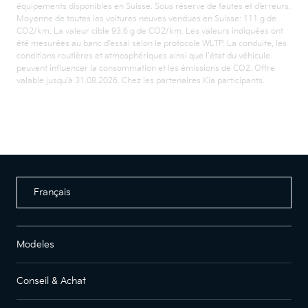
équipements disponibles en Suisse. Sous réserve de fautes et d'erreurs.
Moyenne de toutes les voitures neuves vendues en Suisse: 111 g de
CO2/km. La valeur cible 93.6 g de CO2/km. Les valeurs indiquées ont
été mesurées au banc d’essai selon le protocole WLTP. La conduite, les
conditions routières et atmosphériques ainsi que l’état du véhicule
peuvent influencer la consommation et les émissions de CO2. Offre
valable jusqu'à 31.08.2026. Chez les partenaires Kia participants.
Français
Modeles
Conseil & Achat