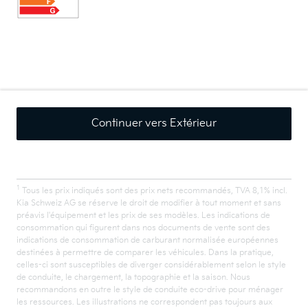
Continuer vers Extérieur
1
Tous les prix indiqués sont des prix nets recommandés, TVA 8,1% incl.
Kia Schweiz AG se réserve le droit de modifier à tout moment et sans
préavis l'équipement et les prix de ses modèles. Les indications de
consommation qui figurent dans nos documents de vente sont des
indications de consommation de carburant normalisée européennes
destinées à permettre de comparer les véhicules. Dans la pratique,
celles-ci sont susceptibles de diverger considérablement selon le style
de conduite, le chargement, la topographie et la saison. Nous
recommandons en outre le style de conduite eco-drive pour ménager
les ressources. Les illustrations ne correspondent pas toujours aux