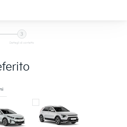
3
Dettagli di contatto
ferito
ni