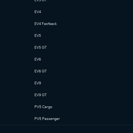
EV3 GT
EV4
EV4 Fastback
EV5
EV5 GT
EV6
EV6 GT
EV9
EV9 GT
PV5 Cargo
PV5 Passenger