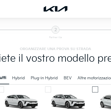
2
Partner Kia
ORGANIZZARE UNA PROVA SU STRADA
iete il vostro modello pre
utti
Hybrid
Plug-in Hybrid
BEV
Altre motorizzazio