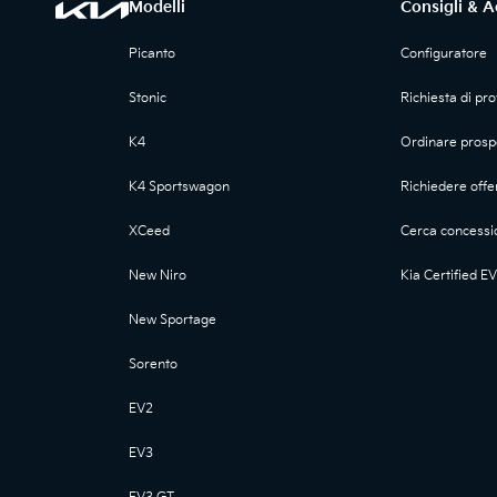
Modelli
Consigli & A
Picanto
Configuratore
Stonic
Richiesta di pr
K4
Ordinare prosp
K4 Sportswagon
Richiedere offe
XCeed
Cerca concessi
New Niro
Kia Certified EV
New Sportage
Sorento
EV2
EV3