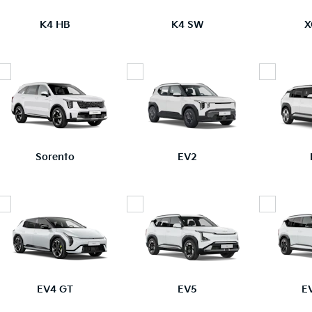
K4 HB
K4 SW
X
Sorento
EV2
EV4 GT
EV5
E