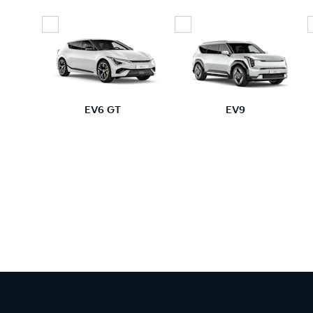
EV6 GT
EV9