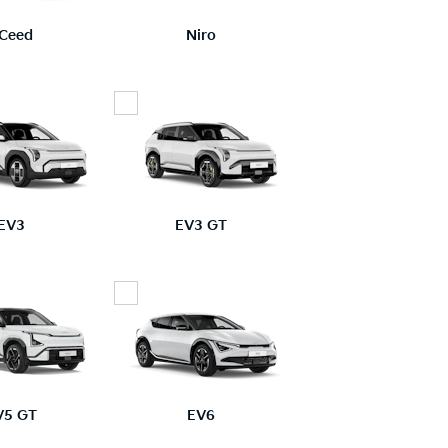
Ceed
Niro
EV3
EV3 GT
V5 GT
EV6