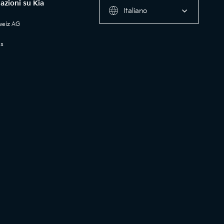
azioni su Kia
Italiano
weiz AG
ss
a