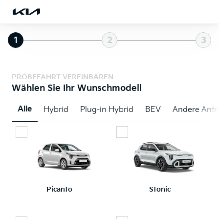
1
2
3
PROBEFAHRT VEREINBAREN
Wählen Sie Ihr Wunschmodell
Alle
Hybrid
Plug-in Hybrid
BEV
Andere Antr
Picanto
Stonic