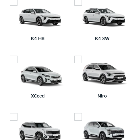
K4 HB
K4 SW
XCeed
Niro