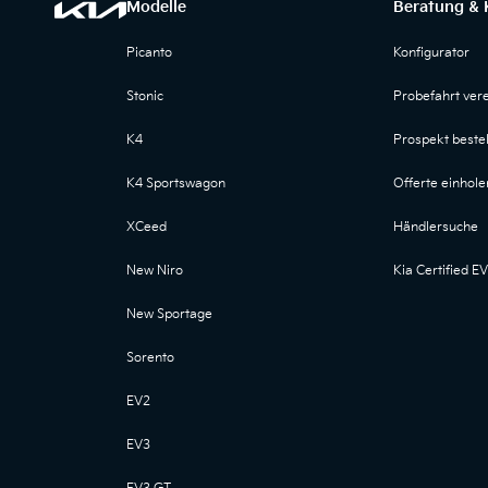
Modelle
Beratung & 
Picanto
Konfigurator
Stonic
Probefahrt ver
K4
Prospekt bestel
K4 Sportswagon
Offerte einhole
XCeed
Händlersuche
New Niro
Kia Certified EV
New Sportage
Sorento
EV2
EV3