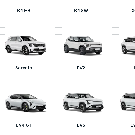
K4 HB
K4 SW
X
Sorento
EV2
EV4 GT
EV5
E