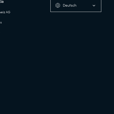
ia
Deutsch
weiz AG
ss
e