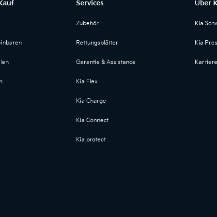
Kauf
Services
Über K
Zubehör
Kia Sch
einbaren
Rettungsblätter
Kia Pre
len
Garantie & Assistance
Karrier
n
Kia Flex
Kia Charge
Kia Connect
Kia protect