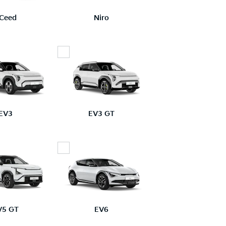
Ceed
Niro
EV3
EV3 GT
V5 GT
EV6