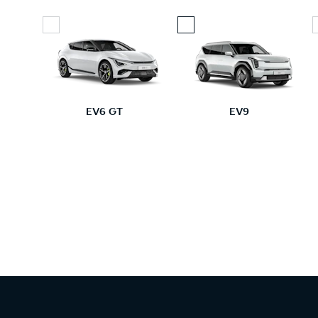
EV6 GT
EV9