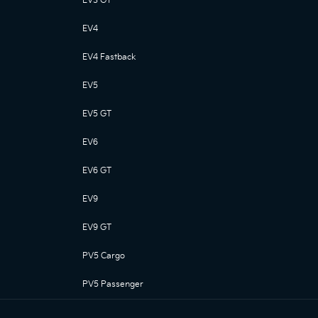
EV3 GT
EV4
EV4 Fastback
EV5
EV5 GT
EV6
EV6 GT
EV9
EV9 GT
PV5 Cargo
PV5 Passenger