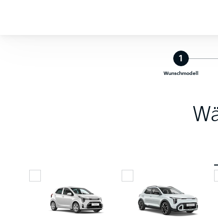
1
Wunschmodell
Wä