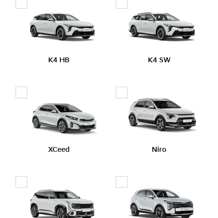
K4 HB
K4 SW
XCeed
Niro