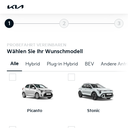
1
2
3
PROBEFAHRT VEREINBAREN
Wählen Sie Ihr Wunschmodell
Alle
Hybrid
Plug-in Hybrid
BEV
Andere Antr
Picanto
Stonic